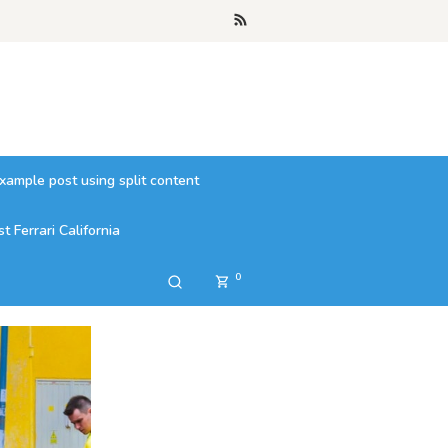
xample post using split content
 Ferrari California
0