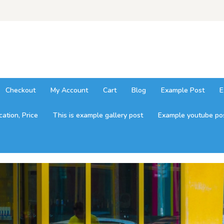
Checkout
My Account
Cart
Blog
Example Post
E
ation, Price
This is example gallery post
Example youtube post