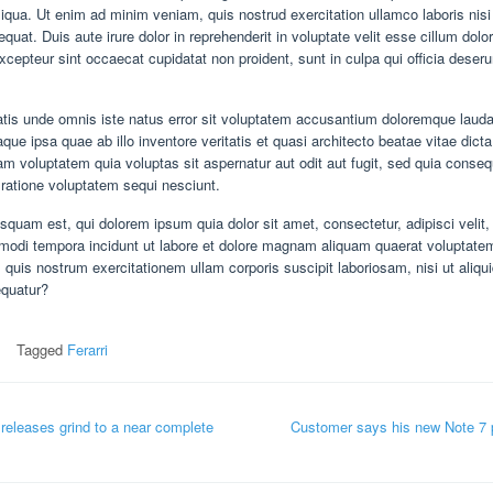
iqua. Ut enim ad minim veniam, quis nostrud exercitation ullamco laboris nisi 
at. Duis aute irure dolor in reprehenderit in voluptate velit esse cillum dolor
Excepteur sint occaecat cupidatat non proident, sunt in culpa qui officia deseru
atis unde omnis iste natus error sit voluptatem accusantium doloremque laud
ue ipsa quae ab illo inventore veritatis et quasi architecto beatae vitae dict
 voluptatem quia voluptas sit aspernatur aut odit aut fugit, sed quia conse
 ratione voluptatem sequi nesciunt.
squam est, qui dolorem ipsum quia dolor sit amet, consectetur, adipisci velit,
odi tempora incidunt ut labore et dolore magnam aliquam quaerat voluptate
quis nostrum exercitationem ullam corporis suscipit laboriosam, nisi ut aliqu
quatur?
Tagged
Ferarri
eleases grind to a near complete
Customer says his new Note 7 p
ion