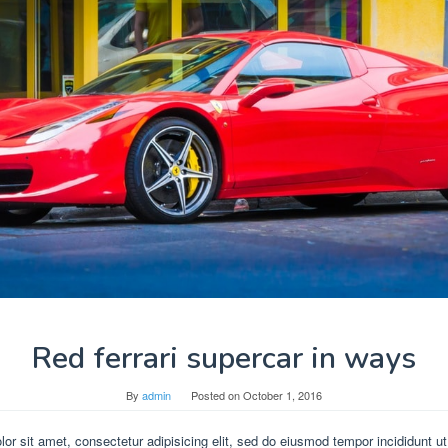
Red ferrari supercar in ways
By
admin
Posted on
October 1, 2016
or sit amet, consectetur adipisicing elit, sed do eiusmod tempor incididunt ut