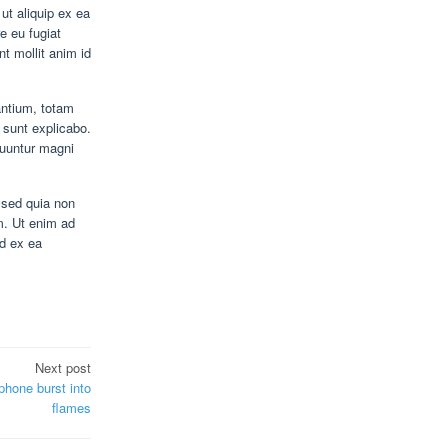
ut aliquip ex ea
e eu fugiat
nt mollit anim id
antium, totam
a sunt explicabo.
quuntur magni
 sed quia non
m. Ut enim ad
id ex ea
Next post
hone burst into
flames