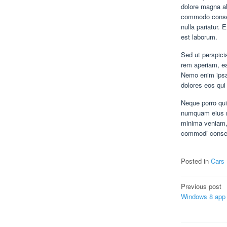
dolore magna al
commodo consequ
nulla pariatur. 
est laborum.
Sed ut perspici
rem aperiam, eaq
Nemo enim ipsam
dolores eos qui
Neque porro qui
numquam eius m
minima veniam, 
commodi conse
Posted in
Cars
Post
Previous post
Windows 8 app r
navigat